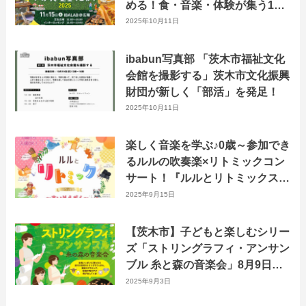
める！食・音楽・体験が集う1日
限りの特別イベント
2025年10月11日
ibabun写真部 「茨木市福祉文化
会館を撮影する」茨木市文化振興
財団が新しく「部活」を発足！
2025年10月11日
楽しく音楽を学ぶ♪0歳～参加でき
るルルの吹奏楽×リトミックコン
サート！『ルルとリトミックスペ
シャル〜すいそうがく〜』10月
2025年9月15日
18日に開催
【茨木市】子どもと楽しむシリー
ズ「ストリングラフィ・アンサン
ブル 糸と森の音楽会」8月9日に
おにクルで開催！
2025年9月3日