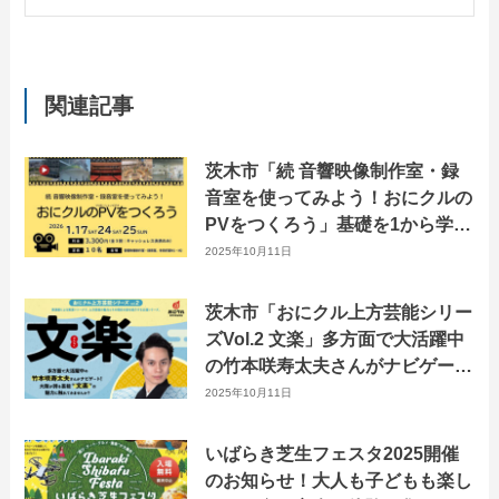
関連記事
茨木市「続 音響映像制作室・録
音室を使ってみよう！おにクルの
PVをつくろう」基礎を1から学ぶ
3日間。
2025年10月11日
茨木市「おにクル上方芸能シリー
ズVol.2 文楽」多方面で大活躍中
の竹本咲寿太夫さんがナビゲー
ト！
2025年10月11日
いばらき芝生フェスタ2025開催
のお知らせ！大人も子どもも楽し