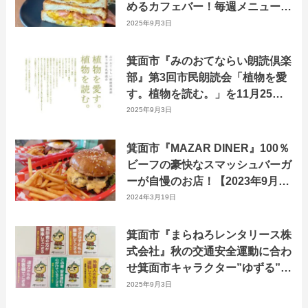
めるカフェバー！毎週メニューが
変わる”週替わりランチ”もおすす
2025年9月3日
め！
箕面市『みのおてならい朗読倶楽
部』第3回市民朗読会「植物を愛
す。植物を読む。」を11月25日
に開催！
2025年9月3日
箕面市『MAZAR DINER』100％
ビーフの豪快なスマッシュバーガ
ーが自慢のお店！【2023年9月3
日オープン】
2024年3月19日
箕面市『まらねろレンタリース株
式会社』秋の交通安全運動に合わ
せ箕面市キャラクター”ゆずる”の
ステッカー配布！レンタカー利用
2025年9月3日
者自ら選べるメッセージ配信