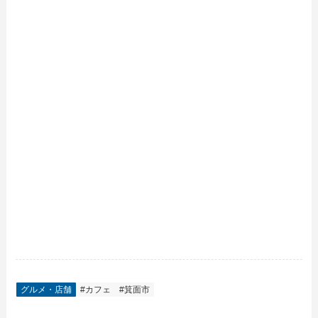
グルメ・店舗
#カフェ
#箕面市