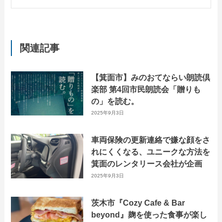
関連記事
【箕面市】みのおてならい朗読倶
楽部 第4回市民朗読会「贈りも
の」を読む。
2025年9月3日
車両保険の更新連絡で嫌な顔をさ
れにくくなる、ユニークな方法を
箕面のレンタリース会社が企画
2025年9月3日
茨木市『Cozy Cafe & Bar
beyond』麹を使った食事が楽し