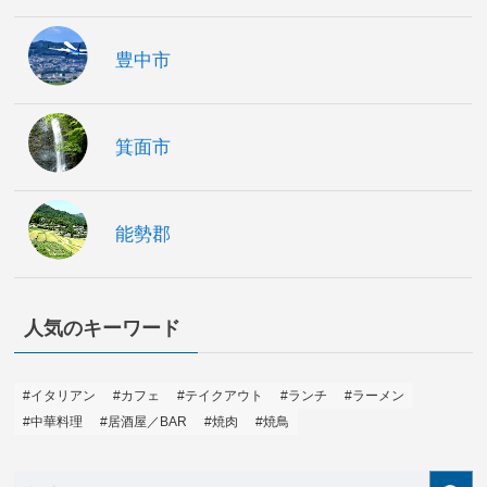
豊中市
箕面市
能勢郡
人気のキーワード
#イタリアン
#カフェ
#テイクアウト
#ランチ
#ラーメン
#中華料理
#居酒屋／BAR
#焼肉
#焼鳥