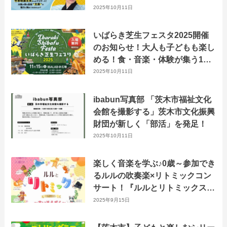
ト！
2025年10月11日
いばらき芝生フェスタ2025開催
のお知らせ！大人も子どもも楽し
める！食・音楽・体験が集う1日
限りの特別イベント
2025年10月11日
ibabun写真部 「茨木市福祉文化
会館を撮影する」茨木市文化振興
財団が新しく「部活」を発足！
2025年10月11日
楽しく音楽を学ぶ♪0歳～参加でき
るルルの吹奏楽×リトミックコン
サート！『ルルとリトミックスペ
シャル〜すいそうがく〜』10月
2025年9月15日
18日に開催