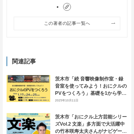
この著者の記事一覧へ
関連記事
茨木市「続 音響映像制作室・録
音室を使ってみよう！おにクルの
PVをつくろう」基礎を1から学ぶ
3日間。
2025年10月11日
茨木市「おにクル上方芸能シリー
ズVol.2 文楽」多方面で大活躍中
の竹本咲寿太夫さんがナビゲー