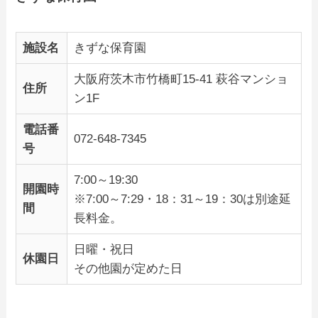
施設名
きずな保育園
大阪府茨木市竹橋町15-41 萩谷マンショ
住所
ン1F
電話番
072-648-7345
号
7:00～19:30
開園時
※7:00～7:29・18：31～19：30は別途延
間
長料金。
日曜・祝日
休園日
その他園が定めた日