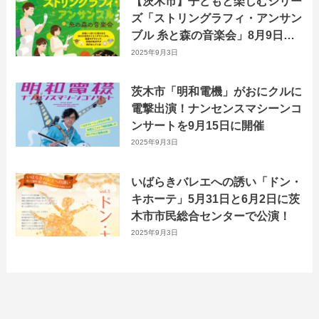
【茨木市】子どもと楽しむシリー
ズ「ストリングラフィ・アンサン
ブル 糸と森の音楽会」8月9日に
おにクルで開催！
2025年9月3日
茨木市「明和電機」がおにクルに
電撃出演！ナンセンスマシーンコ
ンサートを9月15日に開催
2025年9月3日
いばらきバレエへの誘い「ドン・
キホーテ」5月31日と6月2日に茨
木市市民総合センターで公演！
2025年9月3日