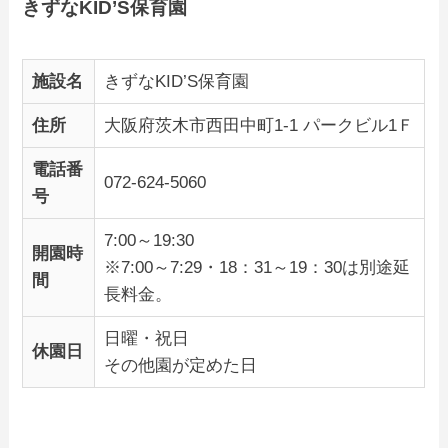
きずなKID’S保育園
施設名
きずなKID’S保育園
住所
大阪府茨木市西田中町1-1 パークビル1Ｆ
電話番
072-624-5060
号
7:00～19:30
開園時
※7:00～7:29・18：31～19：30は別途延
間
長料金。
日曜・祝日
休園日
その他園が定めた日