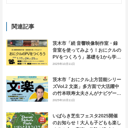
関連記事
茨木市「続 音響映像制作室・録
音室を使ってみよう！おにクルの
PVをつくろう」基礎を1から学ぶ
3日間。
2025年10月11日
茨木市「おにクル上方芸能シリー
ズVol.2 文楽」多方面で大活躍中
の竹本咲寿太夫さんがナビゲー
ト！
2025年10月11日
いばらき芝生フェスタ2025開催
のお知らせ！大人も子どもも楽し