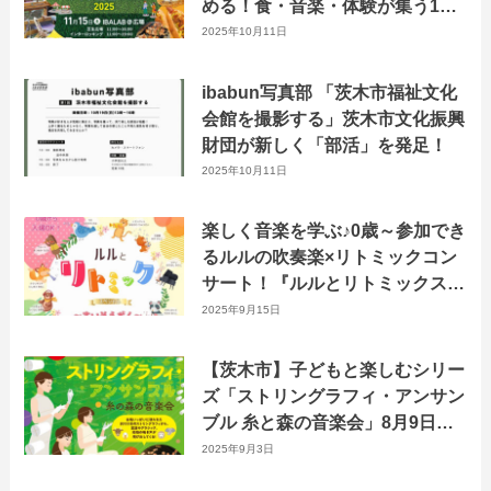
める！食・音楽・体験が集う1日
限りの特別イベント
2025年10月11日
ibabun写真部 「茨木市福祉文化
会館を撮影する」茨木市文化振興
財団が新しく「部活」を発足！
2025年10月11日
楽しく音楽を学ぶ♪0歳～参加でき
るルルの吹奏楽×リトミックコン
サート！『ルルとリトミックスペ
シャル〜すいそうがく〜』10月
2025年9月15日
18日に開催
【茨木市】子どもと楽しむシリー
ズ「ストリングラフィ・アンサン
ブル 糸と森の音楽会」8月9日に
おにクルで開催！
2025年9月3日