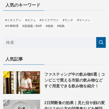
人気のキーワード
#イタリアン
#カフェ
#テイクアウト
#ランチ
#ラーメン
#中華料理
#居酒屋／BAR
#焼肉
#焼鳥
人気記事
ファスティング中の飲み物6選｜コ
ンビニで買える市販の飲み物など
すぐ用意できる飲み物を紹介！
2日間断食の効果｜見た目や顔の変
化は？やり方や回復食などを解説