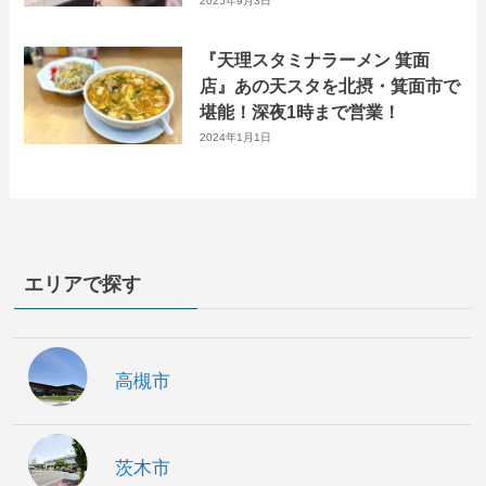
に開催！
2025年9月3日
『天理スタミナラーメン 箕面
店』あの天スタを北摂・箕面市で
堪能！深夜1時まで営業！
2024年1月1日
エリアで探す
高槻市
茨木市