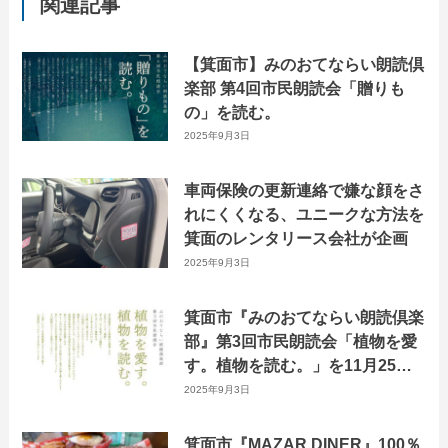
関連記事
【箕面市】みのおてならい朗読倶
楽部 第4回市民朗読会「贈りも
の」を読む。
2025年9月3日
車両保険の更新連絡で嫌な顔をさ
れにくくなる、ユニークな方法を
箕面のレンタリース会社が企画
2025年9月3日
箕面市『みのおてならい朗読倶楽
部』第3回市民朗読会「植物を愛
す。植物を読む。」を11月25日
に開催！
2025年9月3日
箕面市『MAZAR DINER』100％