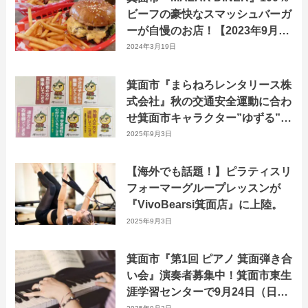
ビーフの豪快なスマッシュバーガ
ーが自慢のお店！【2023年9月3
日オープン】
2024年3月19日
箕面市『まらねろレンタリース株
式会社』秋の交通安全運動に合わ
せ箕面市キャラクター”ゆずる”の
ステッカー配布！レンタカー利用
2025年9月3日
者自ら選べるメッセージ配信
【海外でも話題！】ピラティスリ
フォーマーグループレッスンが
『VivoBearsi箕面店』に上陸。
2025年9月3日
箕面市『第1回 ピアノ 箕面弾き合
い会』演奏者募集中！箕面市東生
涯学習センターで9月24日（日）