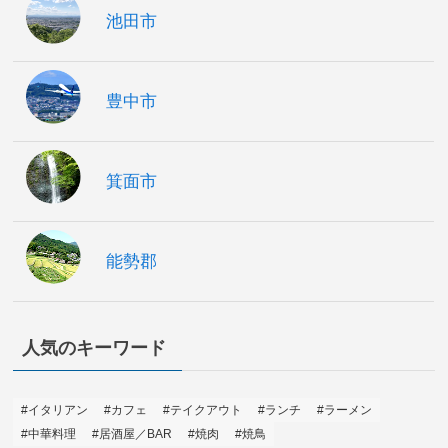
池田市
豊中市
箕面市
能勢郡
人気のキーワード
#イタリアン
#カフェ
#テイクアウト
#ランチ
#ラーメン
#中華料理
#居酒屋／BAR
#焼肉
#焼鳥