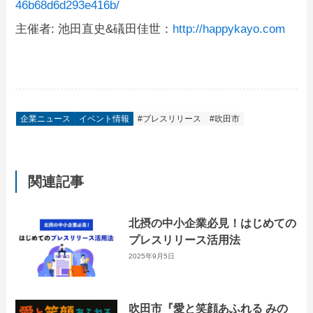
46b68d6d293e416b/
主催者: 池田直史&礒田佳世：
http://happykayo.com
企業ニュース
イベント情報
#プレスリリース
#吹田市
関連記事
北摂の中小企業必見！はじめての
プレスリリース活用法
2025年9月5日
吹田市『愛と笑顔あふれる みの