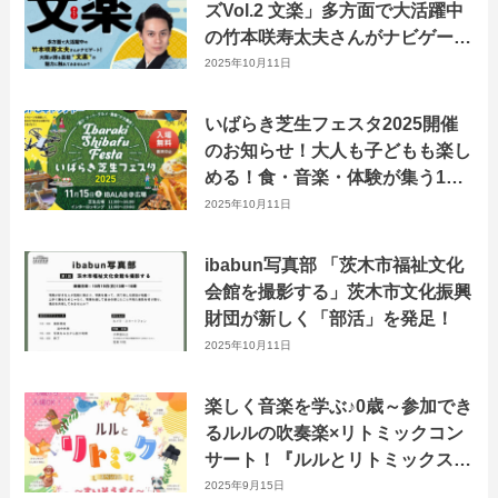
ズVol.2 文楽」多方面で大活躍中
の竹本咲寿太夫さんがナビゲー
ト！
2025年10月11日
いばらき芝生フェスタ2025開催
のお知らせ！大人も子どもも楽し
める！食・音楽・体験が集う1日
限りの特別イベント
2025年10月11日
ibabun写真部 「茨木市福祉文化
会館を撮影する」茨木市文化振興
財団が新しく「部活」を発足！
2025年10月11日
楽しく音楽を学ぶ♪0歳～参加でき
るルルの吹奏楽×リトミックコン
サート！『ルルとリトミックスペ
シャル〜すいそうがく〜』10月
2025年9月15日