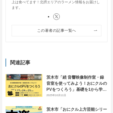
上は食べてます！北摂エリアのラーメン情報をお届けし
ます。
この著者の記事一覧へ
関連記事
茨木市「続 音響映像制作室・録
音室を使ってみよう！おにクルの
PVをつくろう」基礎を1から学ぶ
3日間。
2025年10月11日
茨木市「おにクル上方芸能シリー