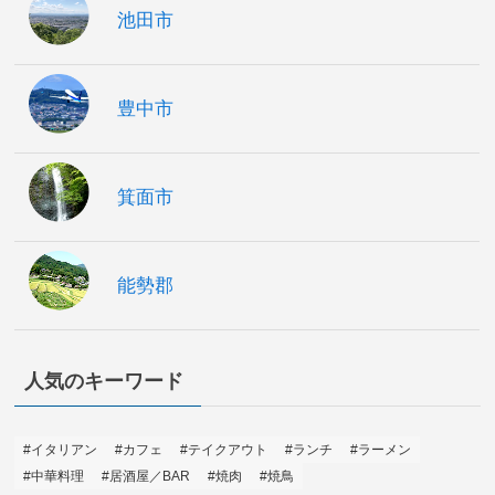
池田市
豊中市
箕面市
能勢郡
人気のキーワード
#イタリアン
#カフェ
#テイクアウト
#ランチ
#ラーメン
#中華料理
#居酒屋／BAR
#焼肉
#焼鳥