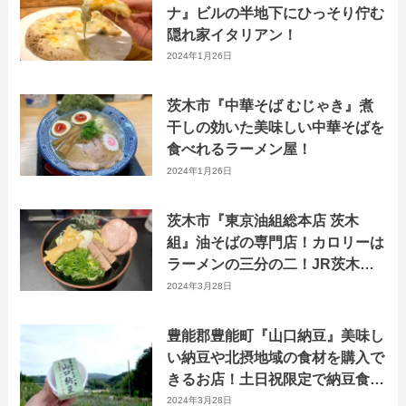
ナ』ビルの半地下にひっそり佇む
隠れ家イタリアン！
2024年1月26日
茨木市『中華そば むじゃき』煮
干しの効いた美味しい中華そばを
食べれるラーメン屋！
2024年1月26日
茨木市『東京油組総本店 茨木
組』油そばの専門店！カロリーは
ラーメンの三分の二！JR茨木駅
から徒歩2分
2024年3月28日
豊能郡豊能町『山口納豆』美味し
い納豆や北摂地域の食材を購入で
きるお店！土日祝限定で納豆食べ
放題のランチもあります
2024年3月28日