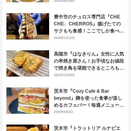
2024年6月29日
豊中市のチュロス専門店『CHE
CHE♩CHERROS』揚げたての
サクもち食感！ここでしか食べら
れない美味しいチュロス
2024年1月10日
高槻市『はなきりん』女性に人気
の串焼き屋さん！お手頃なお値段
で焼き鳥を堪能できるところもオ
ススメ！
2024年1月26日
茨木市『Cozy Cafe & Bar
beyond』麹を使った食事が楽し
めるカフェバー！毎週メニューが
変わる”週替わりランチ”もおすす
2025年9月3日
め！
茨木市『トラットリア ルナピエ