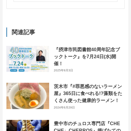
関連記事
『摂津市民図書館40周年記念ブ
ックトーク』を7月24日(水)開
催！
2025年9月3日
茨木市『#罪悪感のないラーメン
屋』365日に食べれる!?藻類をた
くさん使った健康的ラーメン！
2024年6月29日
豊中市のチュロス専門店『CHE
CHE♩CHERROS』揚げたての