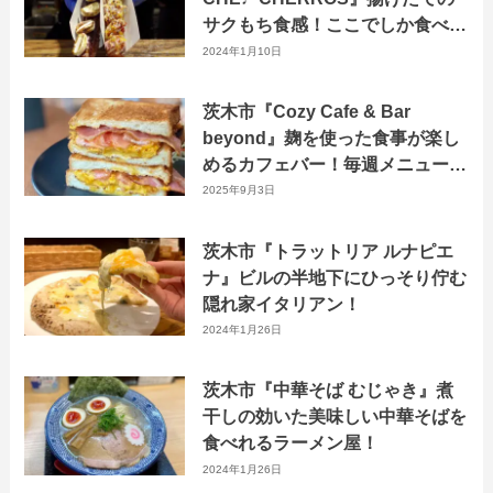
サクもち食感！ここでしか食べら
れない美味しいチュロス
2024年1月10日
茨木市『Cozy Cafe & Bar
beyond』麹を使った食事が楽し
めるカフェバー！毎週メニューが
変わる”週替わりランチ”もおすす
2025年9月3日
め！
茨木市『トラットリア ルナピエ
ナ』ビルの半地下にひっそり佇む
隠れ家イタリアン！
2024年1月26日
茨木市『中華そば むじゃき』煮
干しの効いた美味しい中華そばを
食べれるラーメン屋！
2024年1月26日