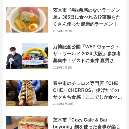
茨木市『#罪悪感のないラーメン
屋』365日に食べれる!?藻類をた
くさん使った健康的ラーメン！
2024年6月29日
万博記念公園『WFP ウォーク・
ザ・ワールド 2024 大阪』参加者
募集中！ゲストに糸井 嘉男さん
を迎えます！
2025年9月3日
豊中市のチュロス専門店『CHE
CHE♩CHERROS』揚げたての
サクもち食感！ここでしか食べら
れない美味しいチュロス
2024年1月10日
茨木市『Cozy Cafe & Bar
beyond』麹を使った食事が楽し