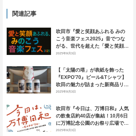
関連記事
吹田市『愛と笑顔あふれる みの
こう音楽フェス2025』音でつな
がる、世代を超えた「愛と笑顔」
のハーモニー！
2025年9月3日
【「太陽の塔」が表紙を飾った
『EXPO’70』ビール&Tシャツ】
吹田の魅力が詰まった新商品リリ
ースのお知らせ
2025年9月3日
吹田市『今日は、万博日和』人気
の飲食店約40店が集結！10月6日
に万博記念公園のお祭り広場で開
催されます！
2025年9月3日