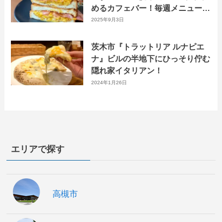
めるカフェバー！毎週メニューが
変わる”週替わりランチ”もおすす
2025年9月3日
め！
茨木市『トラットリア ルナピエ
ナ』ビルの半地下にひっそり佇む
隠れ家イタリアン！
2024年1月26日
エリアで探す
高槻市