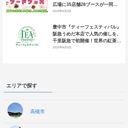
広場に35店舗28ブースが一同に
集う！
2025年9月3日
豊中市『ティーフェスティバル』
阪急うめだ本店で人気の催しを、
千里阪急で初開催！世界の紅茶で
心豊かなお茶時間を楽しむ。
2025年9月3日
エリアで探す
高槻市