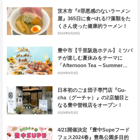
茨木市『#罪悪感のないラーメン
屋』365日に食べれる!?藻類をた
くさん使った健康的ラーメン！
2024年6月29日
豊中市【千里阪急ホテル】ミツバ
チが楽しむ夏休みをテーマに
「Afternoon Tea ～Summer
Beecation～」が7月1日より販売
2025年9月3日
開始！
日本初のごま団子専門店『Gu-
cha（グーチャ）』の2店舗目と
なる豊中曽根店をオープン！
2025年9月3日
4/21開催決定『豊中Supeフード
フェス2024春』豊島公園多目的