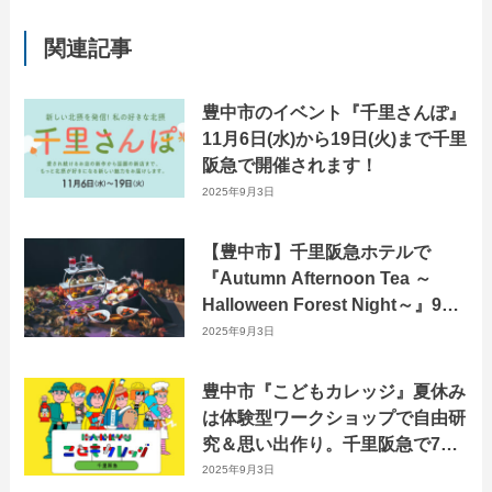
関連記事
豊中市のイベント『千里さんぽ』
11月6日(水)から19日(火)まで千里
阪急で開催されます！
2025年9月3日
【豊中市】千里阪急ホテルで
『Autumn Afternoon Tea ～
Halloween Forest Night～』9月
1日から販売開始！
2025年9月3日
豊中市『こどもカレッジ』夏休み
は体験型ワークショップで自由研
究＆思い出作り。千里阪急で7月
31日(水)から開催！
2025年9月3日