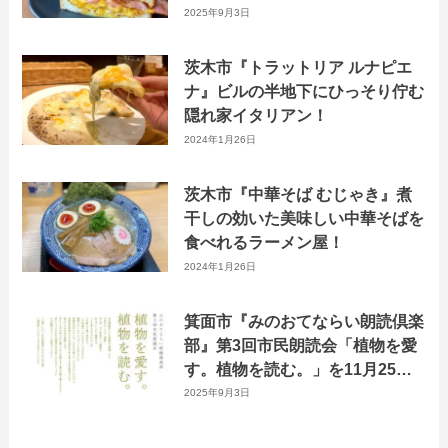
変わる”週替わりランチ”もおすす
2025年9月3日
め！
茨木市『トラットリア ルナピエ
ナ』ビルの半地下にひっそり佇む
隠れ家イタリアン！
2024年1月26日
茨木市『中華そば むじゃき』煮
干しの効いた美味しい中華そばを
食べれるラーメン屋！
2024年1月26日
箕面市『みのおてならい朗読倶楽
部』第3回市民朗読会「植物を愛
す。植物を読む。」を11月25日
に開催！
2025年9月3日