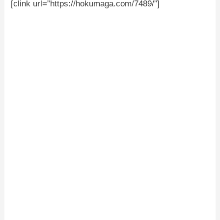
[clink url=”https://hokumaga.com/7489/”]