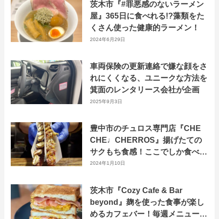
茨木市『#罪悪感のないラーメン
屋』365日に食べれる!?藻類をた
くさん使った健康的ラーメン！
2024年6月29日
車両保険の更新連絡で嫌な顔をさ
れにくくなる、ユニークな方法を
箕面のレンタリース会社が企画
2025年9月3日
豊中市のチュロス専門店『CHE
CHE♩CHERROS』揚げたての
サクもち食感！ここでしか食べら
れない美味しいチュロス
2024年1月10日
茨木市『Cozy Cafe & Bar
beyond』麹を使った食事が楽し
めるカフェバー！毎週メニューが